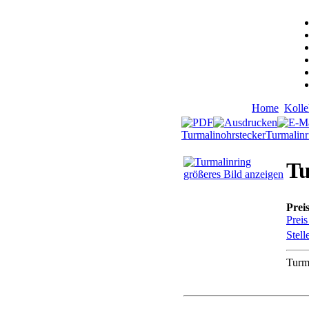
Home
Kolle
Turmalinohrstecker
Turmalinr
Tu
größeres Bild anzeigen
Prei
Preis
Stell
Turma